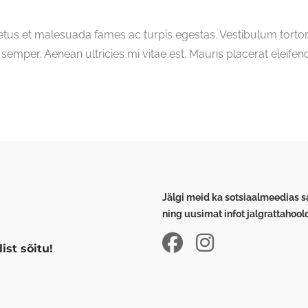
etus et malesuada fames ac turpis egestas. Vestibulum tortor q
emper. Aenean ultricies mi vitae est. Mauris placerat eleifend
Jälgi meid ka sotsiaalmeedias 
ning uusimat infot jalgrattahoo
ist sõitu!