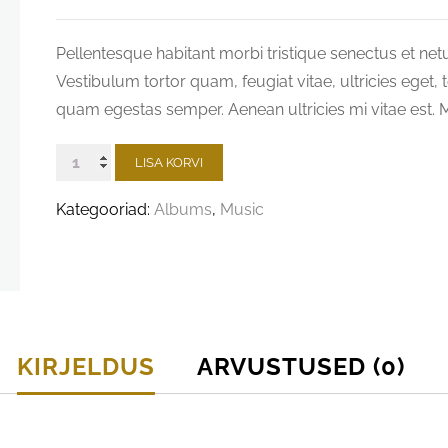
Pellentesque habitant morbi tristique senectus et ne
Vestibulum tortor quam, feugiat vitae, ultricies eget,
quam egestas semper. Aenean ultricies mi vitae est. M
Woo
LISA KORVI
Album
Kategooriad:
Albums
,
Music
#2
kogus
KIRJELDUS
ARVUSTUSED (0)