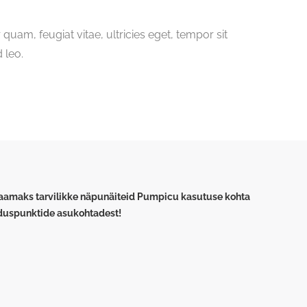
uam, feugiat vitae, ultricies eget, tempor sit
 leo.
saamaks tarvilikke näpunäiteid Pumpicu kasutuse kohta
lduspunktide asukohtadest!