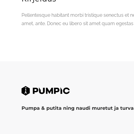
Pellentesque habitant morbi tristique senectus et n
amet, ante. Donec eu libero sit amet quam egestas s
Pumpa & putita ning naudi muretut ja turval